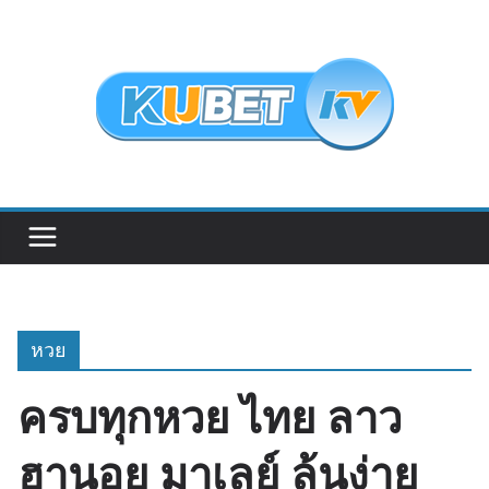
Skip
to
content
หวย
ครบทุกหวย ไทย ลาว
ฮานอย มาเลย์ ลุ้นง่าย