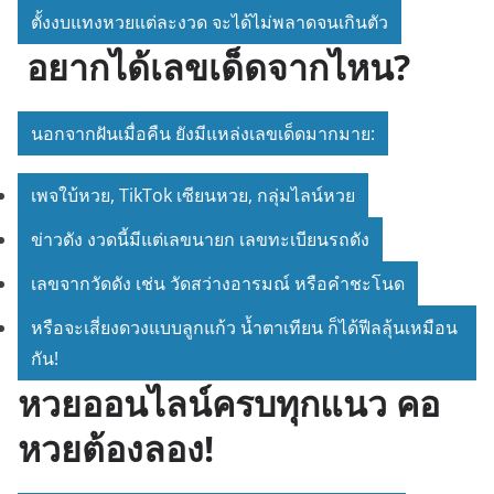
ตั้งงบแทงหวยแต่ละงวด จะได้ไม่พลาดจนเกินตัว
อยากได้เลขเด็ดจากไหน?
นอกจากฝันเมื่อคืน ยังมีแหล่งเลขเด็ดมากมาย:
เพจใบ้หวย, TikTok เซียนหวย, กลุ่มไลน์หวย
ข่าวดัง งวดนี้มีแต่เลขนายก เลขทะเบียนรถดัง
เลขจากวัดดัง เช่น วัดสว่างอารมณ์ หรือคำชะโนด
หรือจะเสี่ยงดวงแบบลูกแก้ว น้ำตาเทียน ก็ได้ฟีลลุ้นเหมือน
กัน!
หวยออนไลน์ครบทุกแนว คอ
หวยต้องลอง!