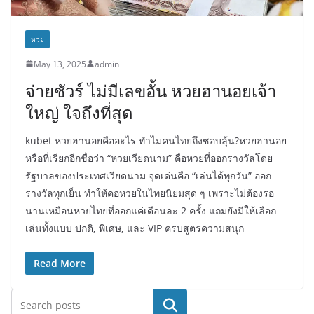
หวย
May 13, 2025
admin
จ่ายชัวร์ ไม่มีเลขอั้น หวยฮานอยเจ้า
ใหญ่ ใจถึงที่สุด
kubet หวยฮานอยคืออะไร ทำไมคนไทยถึงชอบลุ้น?หวยฮานอย
หรือที่เรียกอีกชื่อว่า “หวยเวียดนาม” คือหวยที่ออกรางวัลโดย
รัฐบาลของประเทศเวียดนาม จุดเด่นคือ “เล่นได้ทุกวัน” ออก
รางวัลทุกเย็น ทำให้คอหวยในไทยนิยมสุด ๆ เพราะไม่ต้องรอ
นานเหมือนหวยไทยที่ออกแค่เดือนละ 2 ครั้ง แถมยังมีให้เลือก
เล่นทั้งแบบ ปกติ, พิเศษ, และ VIP ครบสูตรความสนุก
Read More
Search