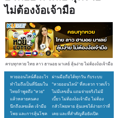
ไม่ต้องง้อเจ้ามือ
ครบทุกหวย ไทย ลาว ฮานอย มาเลย์ ลุ้นง่าย ไม่ต้องง้อเจ้ามือ
หวยออนไลน์คืออะไร
ผ่านมือถือได้ทุกวัน กับระบบ
ทำไมถึงเป็นที่นิยมใน
“หวยออนไลน์” ที่สะดวก รวดเร็ว
ไทยถ้าพูดถึง “หวย”
ไม่มีเลขอั้น แถมจ่ายจริงไม่มี
k
แล้วหลายคนคง
เบี้ยว ไม่ต้องง้อเจ้ามือ ไม่ต้อง
u
นึกถึงเลขเด็ด เจ้ามือ
ห
กลัวโพยหาย ลุ้นเลขได้ง่ายกว่าที่
b
โพย และการลุ้นโชค
ว
เคย และที่สำคัญคือยังเปิด