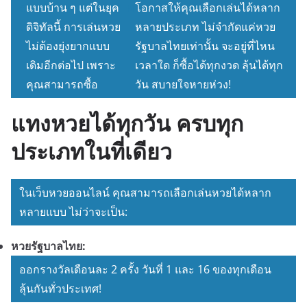
e
แบบบ้าน ๆ แต่ในยุค
ย
โอกาสให้คุณเลือกเล่นได้หลาก
t
ดิจิทัลนี้ การเล่นหวย
หลายประเภท ไม่จำกัดแค่หวย
ไม่ต้องยุ่งยากแบบ
รัฐบาลไทยเท่านั้น จะอยู่ที่ไหน
เดิมอีกต่อไป เพราะ
เวลาใด ก็ซื้อได้ทุกงวด ลุ้นได้ทุก
คุณสามารถซื้อ
วัน สบายใจหายห่วง!
แทงหวยได้ทุกวัน ครบทุก
ประเภทในที่เดียว
ในเว็บหวยออนไลน์ คุณสามารถเลือกเล่นหวยได้หลาก
หลายแบบ ไม่ว่าจะเป็น:
หวยรัฐบาลไทย:
ออกรางวัลเดือนละ 2 ครั้ง วันที่ 1 และ 16 ของทุกเดือน
ลุ้นกันทั่วประเทศ!