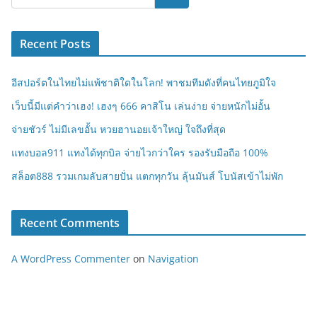
Recent Posts
อีสปอร์ตในไทยไม่แพ้ชาติใดในโลก! พาชมทีมดังที่คนไทยภูมิใจ
เว็บนี้มีแต่คำว่าเฮง! เฮงๆ 666 คาสิโน เล่นง่าย จ่ายหนักไม่อั้น
จ่ายชัวร์ ไม่มีเลขอั้น หวยฮานอยเจ้าใหญ่ ใจถึงที่สุด
แทงบอล911 แทงได้ทุกบิล จ่ายไวกว่าใคร รองรับมือถือ 100%
สล็อต888 รวมเกมลับสายปั่น แตกทุกวัน ลุ้นมันส์ โบนัสเข้าไม่พัก
Recent Comments
A WordPress Commenter
on
Navigation